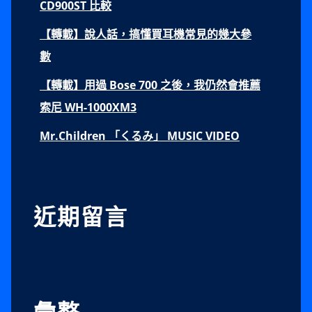
CD900ST 比較
【轉載】說人話，搞懂買耳機常見的幾大參
數
【轉載】用過 Bose 700 之後，我仍然會推薦
索尼 WH-1000XM3
Mr.Children 「くるみ」 MUSIC VIDEO
近期留言
彙整