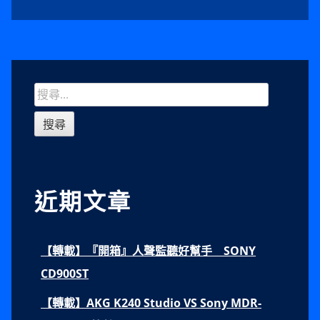
Sidebar
搜
尋
關
鍵
字:
近期文章
【轉載】『開箱』人聲監聽好幫手 SONY
CD900ST
【轉載】AKG K240 Studio VS Sony MDR-