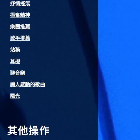
抒情搖滾
振奮精神
樂團推薦
歌手推薦
站務
耳機
聊音樂
讓人感動的歌曲
陽光
其他操作