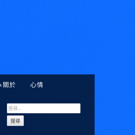
✎關於
心情
Sidebar
搜
尋
關
鍵