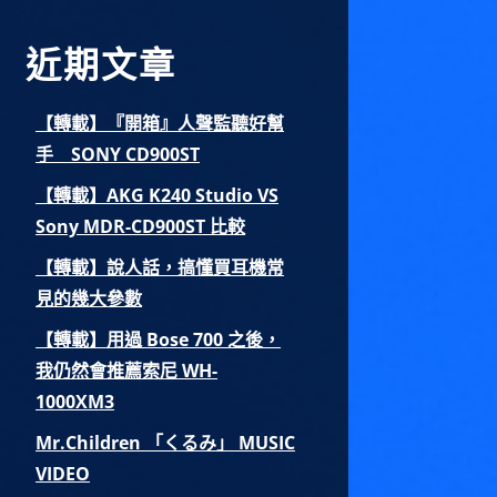
字:
近期文章
【轉載】『開箱』人聲監聽好幫
手 SONY CD900ST
【轉載】AKG K240 Studio VS
Sony MDR-CD900ST 比較
【轉載】說人話，搞懂買耳機常
見的幾大參數
【轉載】用過 Bose 700 之後，
我仍然會推薦索尼 WH-
1000XM3
Mr.Children 「くるみ」 MUSIC
VIDEO