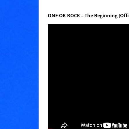
ONE OK ROCK – The Beginning [Offic