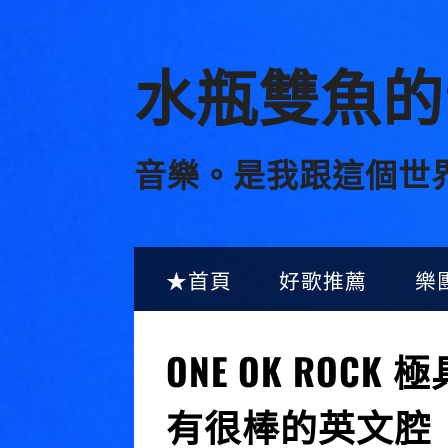
Skip
水瓶雙魚的
to
content
音樂。是我跟這個世
★首頁
好歌推薦
樂
ONE OK ROC
有很棒的英文腔