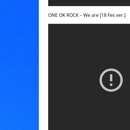
ONE OK ROCK – We are [18 Fes ver.]